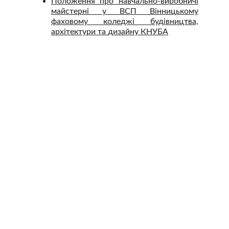
Положення про навчально-виробничі
майстерні у ВСП Вінницькому
фаховому коледжі будівництва,
архітектури та дизайну КНУБА
Бажаєте здобути якісну освіту з популярної 
спеціальності – приходьте до нас!
Контакти
Наша адреса: 21001, м. Вінниця, проспект 
Коцюбинського, 53
Тел./факс: (0432) 65-79-10 ,  +38(098)729-77-38
Телефон приймальної комісії: (0432)65-59-05
Телефон довіри: (0432)65-58-18
Електронна пошта: 
vinbudtex@vn.ua
Скринька довіри