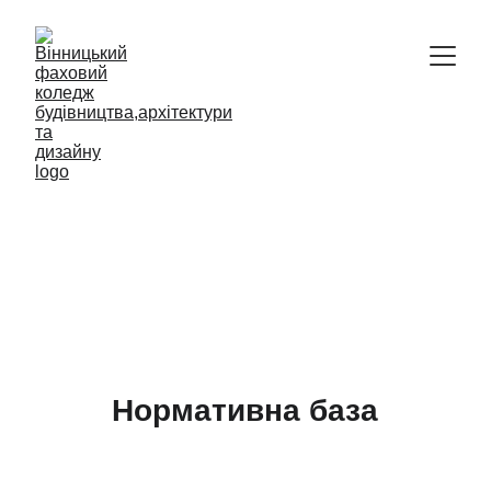
Відокремлений структурний підрозділ
Вінницький фаховий коледж 
будівництва, архітектури та дизайну 
Київського національного 
університету будівництва і 
архітектури
Нормативна база