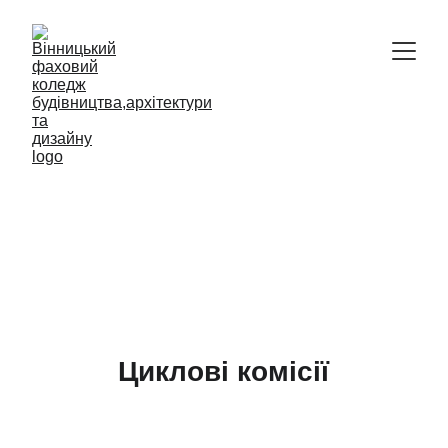
Відокремлений структурний підрозділ
Вінницький фаховий коледж 
будівництва, архітектури та дизайну 
Київського національного 
університету будівництва і 
архітектури
Циклові комісії