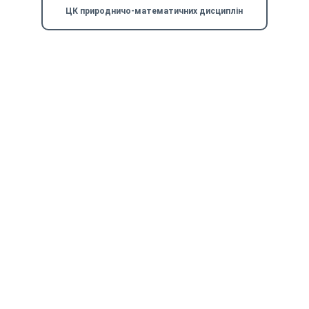
ЦК природничо-математичних дисциплін
Бажаєте здобути якісну освіту з популярної 
спеціальності – приходьте до нас!
Контакти
Наша адреса: 21001, м. Вінниця, проспект 