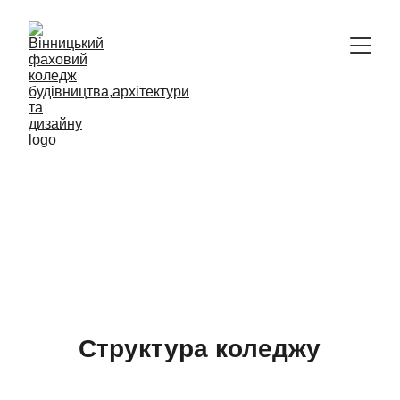
Відокремлений структурний підрозділ
Вінницький фаховий коледж 
будівництва, архітектури та дизайну 
Київського національного 
університету будівництва і 
архітектури
Структура коледжу