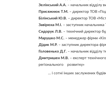
Зелінський А.А. 
– начальник відділу 
Присяжнюк Т.М.
 – директор ТОВ «По
Білінський Ю.В.
 – директор ТОВ «Міс
Завірюха М.І.
 – заступник начальника
Сидорук Л.В.
 – технічний директор б
Марушко М.С.
 – менеджер фірми «Ki
Дідик М.Р. 
– заступник директора фі
Головенько Д.Г. 
– начальник відділу 
Дмитришен М.В.
 – експерт технічно
регіонального    розвитку»
          ... і сотні інших заслужених буд
Бажаєте здобути які