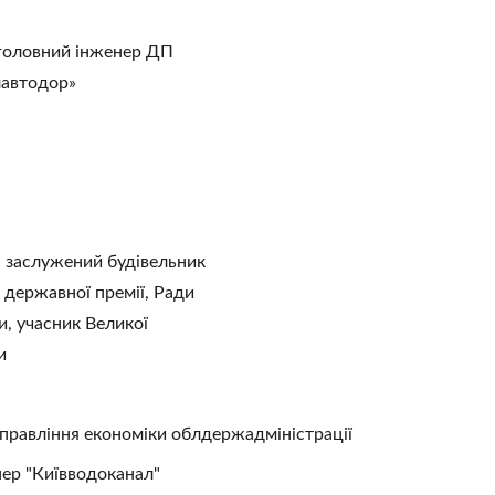
 головний інженер ДП 
лавтодор»
- заслужений будівельник 
 державної премії, Ради 
и, учасник Великої 
и
управління економіки облдержадміністрації    
р "Київводоканал"         