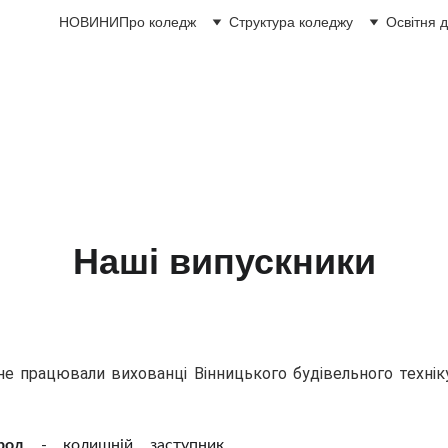
НОВИНИ
Про коледж
Структура коледжу
Освітня д
Відокремлений структурний підрозділ
фаховий коледж будівництва, архітектури
національного університету будівництва і
Наші випускники
рацювали вихованці Вінницького будівельного техніку
род
- колишній заступник