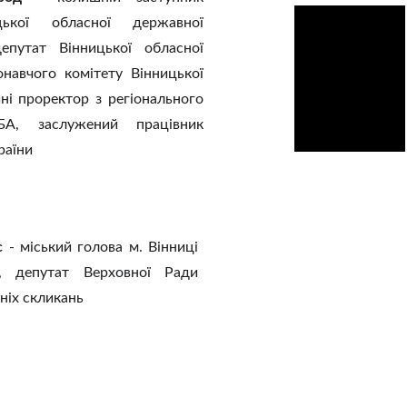
цької обласної державної
 депутат Вінницької обласної
онавчого комітету Вінницької
ині проректор з регіонального
БА, заслужений працівник
раїни
с
- міський голова м. Вінниці
, депутат Верховної Ради
ніх скликань