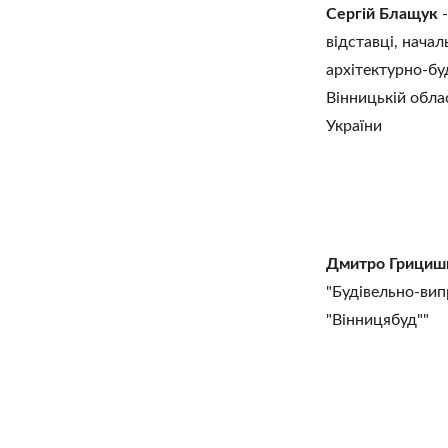
Сергій Блащук
 
відставці, начал
архітектурно-бу
Вінницькій обла
України
Дмитро Грициш
"Будівельно-вип
"Вінницябуд""