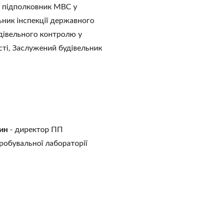
- підполковник МВС у 
ьник інспекції державного 
дівельного контролю у 
сті, Заслужений будівельник 
ин
 - директор ПП 
робувальної лабораторії 