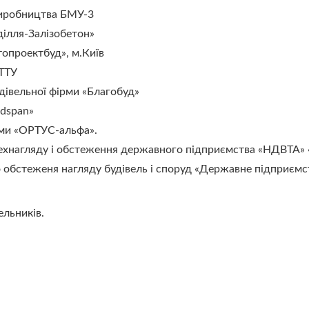
виробництва БМУ-3
ділля-Залізобетон»
топроектбуд», м.Київ
 ТТУ
удівельної фірми «Благобуд»
ndspan»
рми «ОРТУС-альфа».
технагляду і обстеження державного підприємства «НДВТА» 
го обстеженя нагляду будівель і споруд «Державне підприєм
івельників.
сну освіту з популярної спеціальності