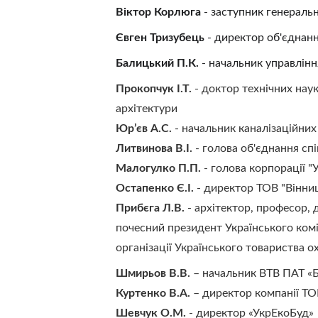
Віктор Корлюга
 - заступник генераль
Євген Тризубець
 - директор об'єднанн
Балицький П.К.
 - начальник управлінн
Прокопчук І.Т.
 - доктор технічних нау
архітектури
Юр’єв А.С.
 - начальник каналізаційни
Литвинова В.І.
 - голова об'єднання сп
Малогулко П.П.
 - голова корпорації 
Остапенко Є.І. 
- директор ТОВ "Вінниц
Прибєга Л.В.
 - архітектор, професор, 
почесний президент Українського комі
організації Українського товариства 
Шмирьов В.В.
 – начальник ВТВ ПАТ 
Куртенко В.А.
 – директор компанії ТО
Шевчук О.М.
 - директор «УкрЕкоБуд»