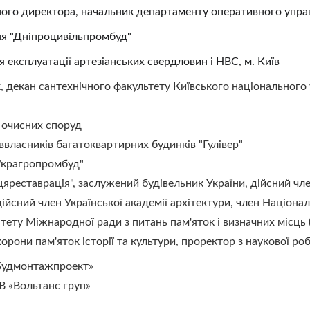
ного директора, начальник департаменту оперативного управл
я "Дніпроцивільпромбуд"         
я експлуатації артезіанських свердловин і НВС, м. Київ
к, декан сантехнічного факультету Київського національного 
х очисних споруд
іввласників багатоквартирних будинків "Гулівер"
"Украгропромбуд"
яреставрація", заслужений будівельник України, дійсний чле
дійсний член Української академії архітектури, член Національ
тету Міжнародної ради з питань пам'яток і визначних місць (
охорони пам'яток історії та культури, проректор з наукової
«Будмонтажпроект»
В «Вольтанс груп»