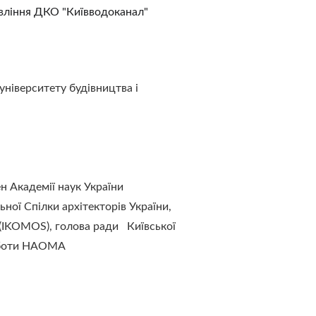
іння ДКО "Київводоканал"        
університету будівництва і 
н Академії наук України
ної Спілки архітекторів України,  
IKOMOS), голова ради   Київської 
 роботи НАОМА