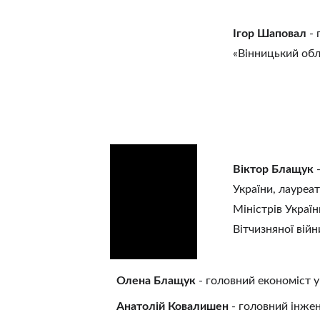
Ігор Шаповал
 -
«Вінницький об
Віктор Блащук
 
України, лауреат
Міністрів Україн
Вітчизняної війн
Олена Блащук
 - головний економіст 
Анатолій Ковалишен
 - головний інжене