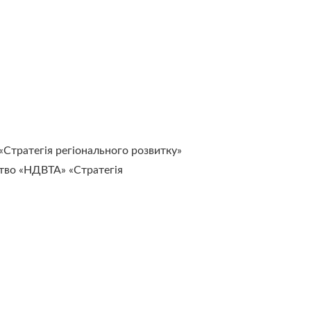
«Стратегія регіонального розвитку»
ство «НДВТА» «Стратегія 
 – приходьте до нас!