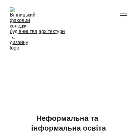
Відокремлений структурний підрозділ
Вінницький фаховий коледж 
будівництва, архітектури та дизайну 
Київського національного 
університету будівництва і 
архітектури
Неформальна та 
інформальна освіта