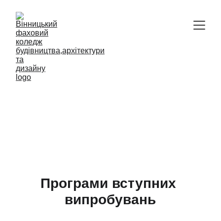
Відокремлений структурний підрозділ
Вінницький фаховий коледж 
будівництва, архітектури та дизайну 
Київського національного 
університету будівництва і 
архітектури
Програми вступних 
випробувань