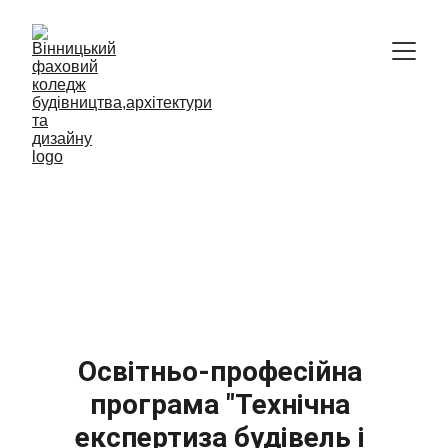
Відокремлений структурний підрозділ
Вінницький фаховий коледж 
будівництва, архітектури та дизайну 
Київського національного 
університету будівництва і 
архітектури
Освітньо-професійна 
програма "Технічна 
експертиза будівель і 