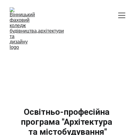
Відокремлений структурний підрозділ
Вінницький фаховий коледж 
будівництва, архітектури та дизайну 
Київського національного 
університету будівництва і 
архітектури
Освітньо-професійна 
програма "Архітектура 
та містобудування"