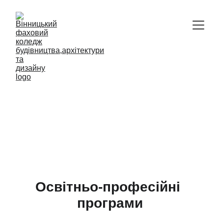
Відокремлений структурний підрозділ
Вінницький фаховий коледж 
будівництва, архітектури та дизайну 
Київського національного 
університету будівництва і 
архітектури
Освітньо-професійні 
програми