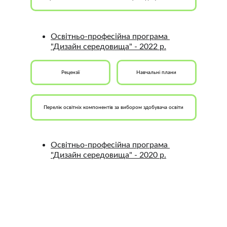
Освітньо-професійна програма 
"Дизайн середовища" - 2022 р.
Рецензії
Навчальні плани
Перелік освітніх компонентів за вибором здобувача освіти
Освітньо-професійна програма 
"Дизайн середовища"
 - 2020 р.
Бажаєте здобути якісну освіту з популярної 
спеціальності – приходьте до нас!