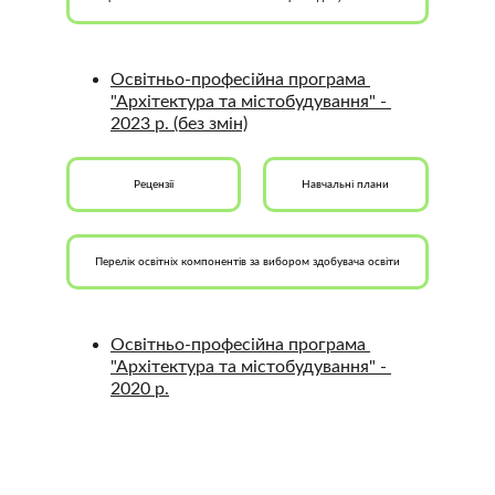
Освітньо-професійна програма 
"Архітектура та містобудування" - 
2023 р.
 (без змін)
Рецензії
Навчальні плани
Перелік освітніх компонентів за вибором здобувача освіти
Освітньо-професійна програма 
"Архітектура та містобудування"
 - 
2020 р.
Бажаєте здобути якісну освіту з популярної 