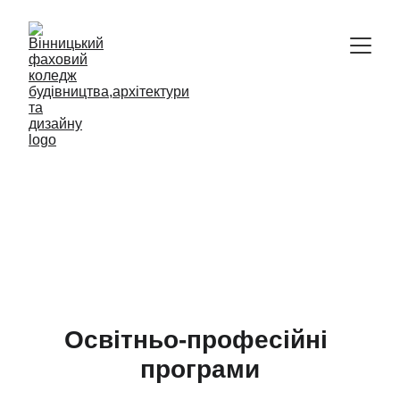
Відокремлений структурний підрозділ
Вінницький фаховий коледж 
будівництва, архітектури та дизайну 
Київського національного 
університету будівництва і 
архітектури
Освітньо-професійні 
програми